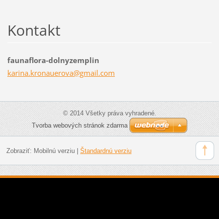
Kontakt
faunaflora-dolnyzemplin
karina.k
ronauero
va@gmail
.com
© 2014 Všetky práva vyhradené.
Tvorba webových stránok zdarma
Zobraziť:
Mobilnú verziu
|
Štandardnú verziu